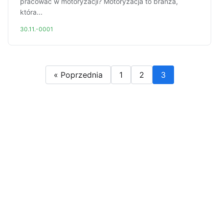
pracować w motoryzacji? Motoryzacja to branża,
która...
30.11.-0001
« Poprzednia
1
2
3