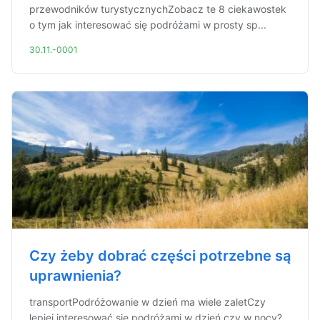
przewodników turystycznychZobacz te 8 ciekawostek
o tym jak interesować się podróżami w prosty sp...
30.11.-0001
Czy żeby dobrać części potrzebne są
uprawnienia?
transportPodróżowanie w dzień ma wiele zaletCzy
lepiej interesować się podróżami w dzień czy w nocy?