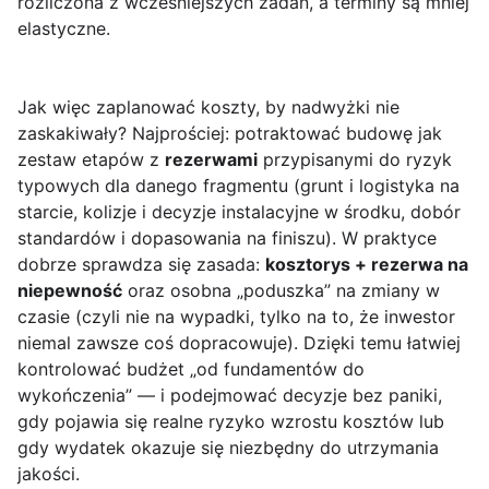
rozliczona z wcześniejszych zadań, a terminy są mniej
elastyczne.
Jak więc zaplanować koszty, by nadwyżki nie
zaskakiwały? Najprościej: potraktować budowę jak
zestaw etapów z
rezerwami
przypisanymi do ryzyk
typowych dla danego fragmentu (grunt i logistyka na
starcie, kolizje i decyzje instalacyjne w środku, dobór
standardów i dopasowania na finiszu). W praktyce
dobrze sprawdza się zasada:
kosztorys + rezerwa na
niepewność
oraz osobna „poduszka” na zmiany w
czasie (czyli nie na wypadki, tylko na to, że inwestor
niemal zawsze coś dopracowuje). Dzięki temu łatwiej
kontrolować budżet „od fundamentów do
wykończenia” — i podejmować decyzje bez paniki,
gdy pojawia się realne ryzyko wzrostu kosztów lub
gdy wydatek okazuje się niezbędny do utrzymania
jakości.