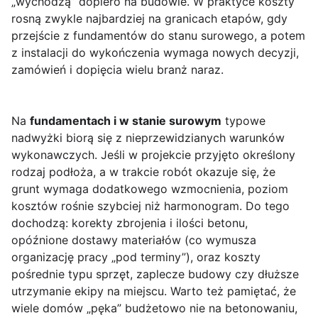
„wychodzą” dopiero na budowie. W praktyce koszty
rosną zwykle najbardziej na granicach etapów, gdy
przejście z fundamentów do stanu surowego, a potem
z instalacji do wykończenia wymaga nowych decyzji,
zamówień i dopięcia wielu branż naraz.
Na
fundamentach i w stanie surowym
typowe
nadwyżki biorą się z nieprzewidzianych warunków
wykonawczych. Jeśli w projekcie przyjęto określony
rodzaj podłoża, a w trakcie robót okazuje się, że
grunt wymaga dodatkowego wzmocnienia, poziom
kosztów rośnie szybciej niż harmonogram. Do tego
dochodzą: korekty zbrojenia i ilości betonu,
opóźnione dostawy materiałów (co wymusza
organizację pracy „pod terminy”), oraz koszty
pośrednie typu sprzęt, zaplecze budowy czy dłuższe
utrzymanie ekipy na miejscu. Warto też pamiętać, że
wiele domów „pęka” budżetowo nie na betonowaniu,