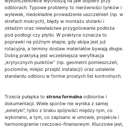
wykończeniówce wychodzą na jaw dopiero przy
odbiorach. Typowe problemy to nierówności tynków i
wylewek, niedokładne prowadzenie uszczelnień (np. w
strefach mokrych), błędy w montażu stolarki i
okładzin oraz niewłaściwe przygotowanie podłoża
pod podłogi czy płytki. W praktyce oznacza to
poprawki na późnym etapie, gdy ekipa jest już
rotacyjna, a terminy dostaw materiałów bywają długie.
Dobrą praktyką jest wcześniejsza weryfikacja
„krytycznych punktów” (np. geometrii pomieszczeń,
poziomów, miejsc przejść instalacji) oraz ustalenie
standardu odbioru w formie prostych list kontrolnych.
Trzecia pułapka to
strona formalna
odbiorów i
dokumentacji. Wiele sporów nie wynika z samej
„estetyki”, tylko z braku spójności między tym, co
wykonano, a tym, co zapisano w umowie, projekcie i
harmonogramie rzeczowo-finansowym. Kluczowe jest,