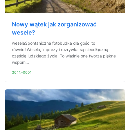
Nowy wątek jak zorganizować
wesele?
weselaSpontaniczna fotobudka dla gości to
równieżWesela, imprezy i rozrywka są nieodłączną
częścią ludzkiego życia. To właśnie one tworzą piękne
wspom...
30.11.-0001