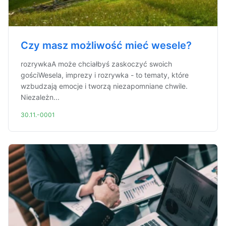
Czy masz możliwość mieć wesele?
rozrywkaA może chciałbyś zaskoczyć swoich
gościWesela, imprezy i rozrywka - to tematy, które
wzbudzają emocje i tworzą niezapomniane chwile.
Niezależn...
30.11.-0001