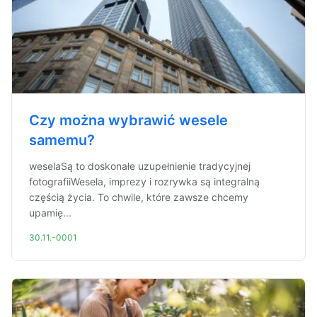
Czy można wybrawić wesele
samemu?
weselaSą to doskonałe uzupełnienie tradycyjnej
fotografiiWesela, imprezy i rozrywka są integralną
częścią życia. To chwile, które zawsze chcemy
upamię...
30.11.-0001