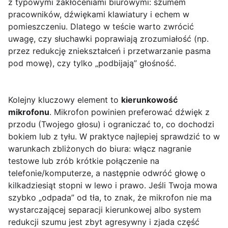
z typowymi zakłóceniami biurowymi: szumem
pracowników, dźwiękami klawiatury i echem w
pomieszczeniu. Dlatego w teście warto zwrócić
uwagę, czy słuchawki poprawiają zrozumiałość (np.
przez redukcję zniekształceń i przetwarzanie pasma
pod mowę), czy tylko „podbijają” głośność.
Kolejny kluczowy element to
kierunkowość
mikrofonu
. Mikrofon powinien preferować dźwięk z
przodu (Twojego głosu) i ograniczać to, co dochodzi
bokiem lub z tyłu. W praktyce najlepiej sprawdzić to w
warunkach zbliżonych do biura: włącz nagranie
testowe lub zrób krótkie połączenie na
telefonie/komputerze, a następnie odwróć głowę o
kilkadziesiąt stopni w lewo i prawo. Jeśli Twoja mowa
szybko „odpada” od tła, to znak, że mikrofon nie ma
wystarczającej separacji kierunkowej albo system
redukcji szumu jest zbyt agresywny i zjada część