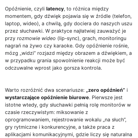
Opóźnienie, czyli
latency
, to różnica między
momentem, gdy dźwięk pojawia się w źródle (telefon,
laptop, wideo), a chwilą, gdy dociera do naszych uszu
przez słuchawki. W praktyce najłatwiej zauważyć je
przy
rozmowie wideo
(lip-sync), grach, monitoringu
nagrań na żywo czy karaoke. Gdy opóźnienie rośnie,
mózg „widzi” rozjazd między obrazem a dźwiękiem, a
w przypadku grania spowolnienie reakcji może być
odczuwalne wprost jako gorsza kontrola.
Warto rozróżnić dwa scenariusze:
„zero opóźnień”
i
wystarczające opóźnienie biurowe
. Pierwsze jest
istotne wtedy, gdy słuchawki pełnią rolę monitorów w
czasie rzeczywistym: miksowanie z
oprogramowaniem, rejestrowanie wokalu „na słuch”,
gry rytmiczne i konkurencyjne, a także praca z
aplikacjami komunikacyjnymi, gdzie liczy się naturalna