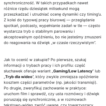
synchroniczność. W takich przypadkach nawet
różnice rzędu dziesiątek milisekund mogą
przeszkadzać i utrudniać ocenę dynamiki czy timing’u.
Z kolei do typowej pracy biurowej — przeglądanie
spotkań, podcasty, wypełnianie zadań w tle — często
wystarcza tryb o stabilnym parowaniu i
akceptowalnym opóźnieniu, bo nie jesteśmy zmuszeni
do reagowania na dźwięk „w czasie rzeczywistym”.
Jak to ocenić w zakupie? Po pierwsze, szukaj
informacji o trybach pracy i ich profilu: część
słuchawek oferuje wariant „
Gaming/Low Latency
” lub
„
Tryb dla wideo
”, który zwykle zmniejsza opóźnienie
kosztem części parametrów (np. jakości transmisji).
Po drugie, zweryfikuj zachowanie w praktyce:
uruchom film i sprawdź, czy usta rozmówcy i dźwięk
poruszają się synchronicznie, a w rozmowach
tekstowo-wideo zwróć uwagę, czy towarzyszący