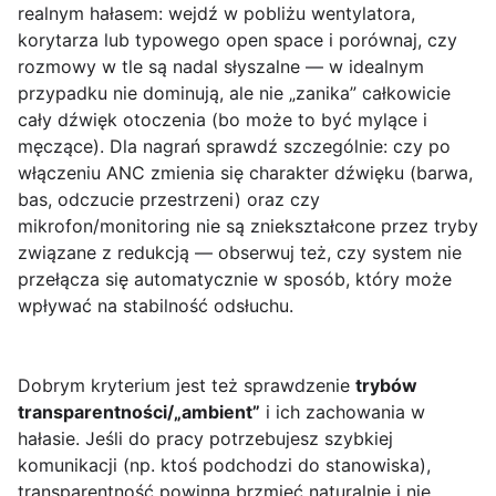
realnym hałasem: wejdź w pobliżu wentylatora,
korytarza lub typowego open space i porównaj, czy
rozmowy w tle są nadal słyszalne — w idealnym
przypadku nie dominują, ale nie „zanika” całkowicie
cały dźwięk otoczenia (bo może to być mylące i
męczące). Dla nagrań sprawdź szczególnie: czy po
włączeniu ANC zmienia się charakter dźwięku (barwa,
bas, odczucie przestrzeni) oraz czy
mikrofon/monitoring nie są zniekształcone przez tryby
związane z redukcją — obserwuj też, czy system nie
przełącza się automatycznie w sposób, który może
wpływać na stabilność odsłuchu.
Dobrym kryterium jest też sprawdzenie
trybów
transparentności/„ambient”
i ich zachowania w
hałasie. Jeśli do pracy potrzebujesz szybkiej
komunikacji (np. ktoś podchodzi do stanowiska),
transparentność powinna brzmieć naturalnie i nie