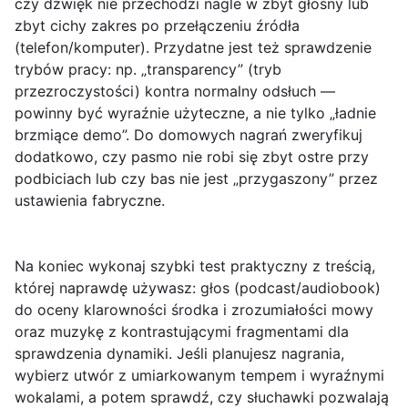
czy dźwięk nie przechodzi nagle w zbyt głośny lub
zbyt cichy zakres po przełączeniu źródła
(telefon/komputer). Przydatne jest też sprawdzenie
trybów pracy: np. „transparency” (tryb
przezroczystości) kontra normalny odsłuch —
powinny być wyraźnie użyteczne, a nie tylko „ładnie
brzmiące demo”. Do domowych nagrań zweryfikuj
dodatkowo, czy pasmo nie robi się zbyt ostre przy
podbiciach lub czy bas nie jest „przygaszony” przez
ustawienia fabryczne.
Na koniec wykonaj szybki test praktyczny z treścią,
której naprawdę używasz: głos (podcast/audiobook)
do oceny klarowności środka i zrozumiałości mowy
oraz muzykę z kontrastującymi fragmentami dla
sprawdzenia dynamiki. Jeśli planujesz nagrania,
wybierz utwór z umiarkowanym tempem i wyraźnymi
wokalami, a potem sprawdź, czy słuchawki pozwalają