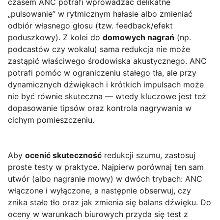
czasem ANC potrafi wprowadzać delikatne
„pulsowanie” w rytmicznym hałasie albo zmieniać
odbiór własnego głosu (tzw. feedback/efekt
poduszkowy). Z kolei do
domowych nagrań
(np.
podcastów czy wokalu) sama redukcja nie może
zastąpić właściwego środowiska akustycznego. ANC
potrafi pomóc w ograniczeniu stałego tła, ale przy
dynamicznych dźwiękach i krótkich impulsach może
nie być równie skuteczna — wtedy kluczowe jest też
dopasowanie tipsów oraz kontrola nagrywania w
cichym pomieszczeniu.
Aby
ocenić skuteczność
redukcji szumu, zastosuj
proste testy w praktyce. Najpierw porównaj ten sam
utwór (albo nagranie mowy) w dwóch trybach: ANC
włączone i wyłączone, a następnie obserwuj, czy
znika stałe tło oraz jak zmienia się balans dźwięku. Do
oceny w warunkach biurowych przyda się test z