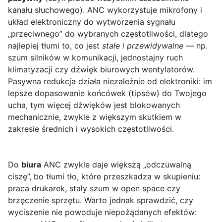
kanału słuchowego). ANC wykorzystuje mikrofony i
układ elektroniczny do wytworzenia sygnału
„przeciwnego” do wybranych częstotliwości, dlatego
najlepiej tłumi to, co jest
stałe i przewidywalne
— np.
szum silników w komunikacji, jednostajny ruch
klimatyzacji czy dźwięk biurowych wentylatorów.
Pasywna redukcja działa niezależnie od elektroniki: im
lepsze dopasowanie końcówek (tipsów) do Twojego
ucha, tym więcej dźwięków jest blokowanych
mechanicznie, zwykle z większym skutkiem w
zakresie średnich i wysokich częstotliwości.
Do
biura
ANC zwykle daje większą „odczuwalną
ciszę”, bo tłumi tło, które przeszkadza w skupieniu:
praca drukarek, stały szum w open space czy
brzęczenie sprzętu. Warto jednak sprawdzić, czy
wyciszenie nie powoduje niepożądanych efektów: