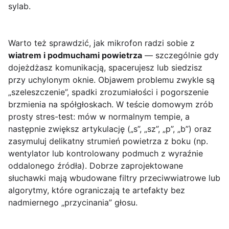
sylab.
Warto też sprawdzić, jak mikrofon radzi sobie z
wiatrem i podmuchami powietrza
— szczególnie gdy
dojeżdżasz komunikacją, spacerujesz lub siedzisz
przy uchylonym oknie. Objawem problemu zwykle są
„szeleszczenie”, spadki zrozumiałości i pogorszenie
brzmienia na spółgłoskach. W teście domowym zrób
prosty stres-test: mów w normalnym tempie, a
następnie zwiększ artykulację („s”, „sz”, „p”, „b”) oraz
zasymuluj delikatny strumień powietrza z boku (np.
wentylator lub kontrolowany podmuch z wyraźnie
oddalonego źródła). Dobrze zaprojektowane
słuchawki mają wbudowane filtry przeciwwiatrowe lub
algorytmy, które ograniczają te artefakty bez
nadmiernego „przycinania” głosu.