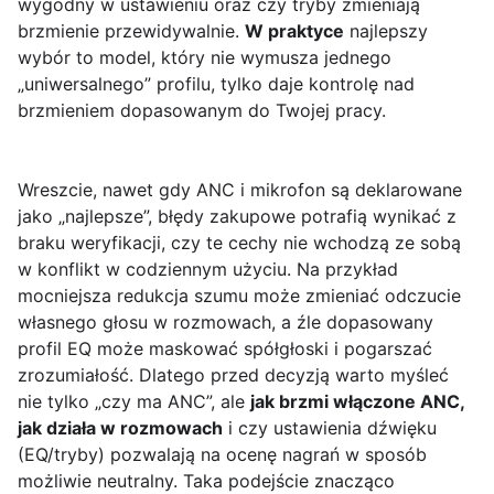
wygodny w ustawieniu oraz czy tryby zmieniają
brzmienie przewidywalnie.
W praktyce
najlepszy
wybór to model, który nie wymusza jednego
„uniwersalnego” profilu, tylko daje kontrolę nad
brzmieniem dopasowanym do Twojej pracy.
Wreszcie, nawet gdy ANC i mikrofon są deklarowane
jako „najlepsze”, błędy zakupowe potrafią wynikać z
braku weryfikacji, czy te cechy nie wchodzą ze sobą
w konflikt w codziennym użyciu. Na przykład
mocniejsza redukcja szumu może zmieniać odczucie
własnego głosu w rozmowach, a źle dopasowany
profil EQ może maskować spółgłoski i pogarszać
zrozumiałość. Dlatego przed decyzją warto myśleć
nie tylko „czy ma ANC”, ale
jak brzmi włączone ANC,
jak działa w rozmowach
i czy ustawienia dźwięku
(EQ/tryby) pozwalają na ocenę nagrań w sposób
możliwie neutralny. Taka podejście znacząco